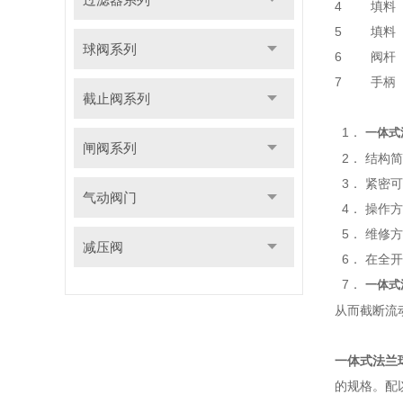
4 填料
5 填料 
球阀系列
6 阀杆
7 手柄
截止阀系列
1．
一体式
闸阀系列
2． 结构
3． 紧密
气动阀门
4． 操作
5． 维修
减压阀
6． 在全
7．
一体式
从而截断流
一体式法兰
的规格。配