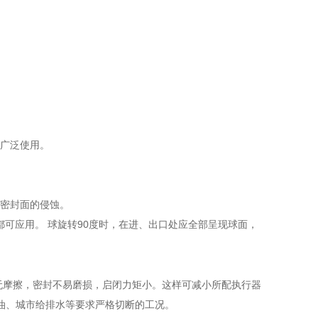
已广泛使用。
门密封面的侵蚀。
可应用。 球旋转90度时，在进、出口处应全部呈现球面，
无摩擦，密封不易磨损，启闭力矩小。这样可减小所配执行器
油、城市给排水等要求严格切断的工况。