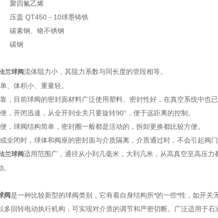
 聚四氟乙烯
压盖 QT450－10球墨铸铁
 碳素钢、铬不锈钢
 碳钢
流体阻力小，其阻力系数与同长度的管段相等。
法兰球阀
简单、体积小、重量轻。
可靠，目前球阀的密封面材料广泛使用塑料、密封性好，在真空系统中也
方便，开闭迅速，从全开到全关只要旋转90°，便于远距离的控制。
方便，球阀结构简单，密封圈一般都是活动的，拆卸更换都比较方便。
开或全闭时，球体和阀座的密封面与介质隔离，介质通过时，不会引起阀
适用范围广，通径从小到几毫米，大到几米，从高真空至高压力都
法兰球阀
动。
球阀
是一种比较新型的球阀类别，它有着自身结构所*的一些*性，如开关
以多回转电动执行机构，可实现对介质的调节和严密切断。广泛适用于石