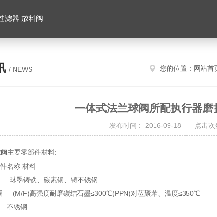
 过滤器 放料阀
讯
您的位置：
网站首
/ NEWS
一体式法兰球阀所配执行器磨
发布时间： 2016-09-18 点击次数
主要零部件材料:
球阀
件名称 材料
 球墨铸铁、碳素钢、铸不锈钢
(M/F)高强度耐磨碳结石墨≤300℃(PPN)对莅聚苯、温度≤350℃
 不锈钢