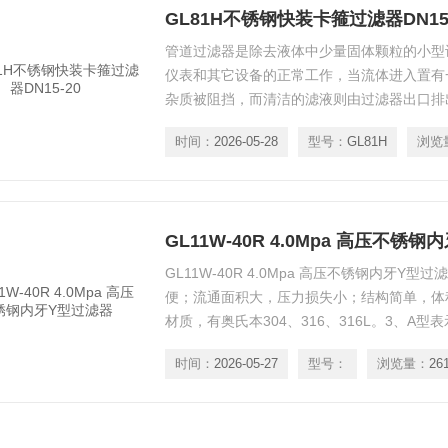
GL81H不锈钢快装卡箍过滤器DN15-
管道过滤器是除去液体中少量固体颗粒的小型
仪表和其它设备的正常工作，当流体进入置有
杂质被阻挡，而清洁的滤液则由过滤器出口排
时间：
2026-05-28
型号：
GL81H
浏览
GL11W-40R 4.0Mpa 高压不锈
GL11W-40R 4.0Mpa 高压不锈钢内牙Y
便；流通面积大，压力损失小；结构简单，体
材质，有奥氏本304、316、316L。3、A
不锈钢体，C型精铸黄、青铜。4、连接形式
时间：
2026-05-27
型号：
浏览量：
26
焊、F表示法兰式