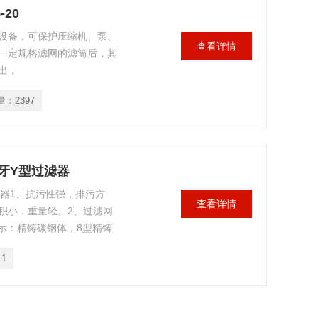
20
设备，可保护压缩机、泵、
查看详情
一定规格滤网的滤筒后，其
出，
量：
2397
钢内牙Y型过滤器
型过滤器1、抗污性强，排污方
查看详情
积小．重量轻。2、过滤网
型表示：精铸碳钢体，8型精铸
：N表示螺纹，W表示承插
11