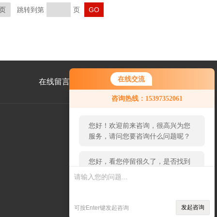
页
跳转到第
页
在线交流
在线留言
联系我们
您好！欢迎前来咨询，很高兴为您
咨询热线：15397352061
服务，请问您要咨询什么问题呢？
您好，看您停留很久了，是否找到
了需求产品，您可以直接在线与我
公
联系！
众
号
二
维
码
发起咨询
可按Enter键发起咨询