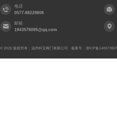
电话
0577-88229606
邮箱
1943578095@qq.com
© 2026 版权所有：温州科宝阀门有限公司 备案号：
浙ICP备14007366