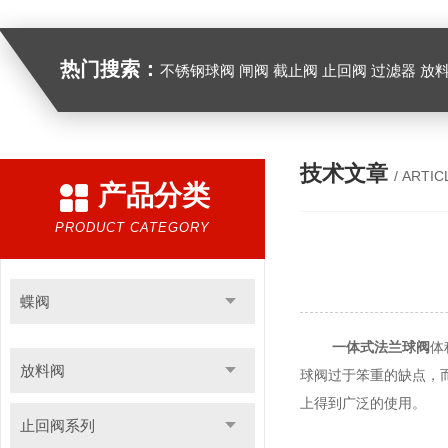
热门搜索：
不锈钢球阀 闸阀 截止阀 止回阀 过滤器 放
技术文章
/ ARTIC
产品分类
PRODUCT CATEGORY
蝶阀
一体式法兰球阀
体
放料阀
球阀过于笨重的缺点，
上得到广泛的使用。
止回阀系列