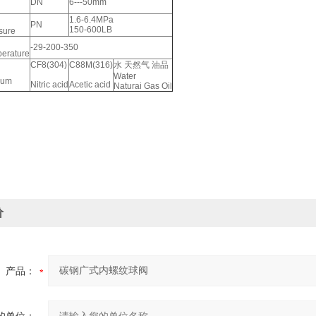
DN
6---50mm
1.6-6.4MPa
PN
150-600LB
sure
-29-200-350
perature
CF8(304)
C88M(316)
水 天然气 油品
Water
ium
Nitric acid
Acetic acid
Naturai Gas Oil
价
产品：