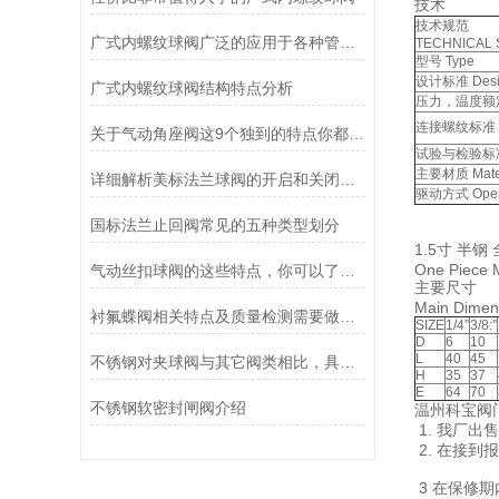
技术
技术规范
广式内螺纹球阀广泛的应用于各种管路中截断与接通
TECHNICAL
型号 Type
设计标准 Desig
广式内螺纹球阀结构特点分析
压力，温度额定值 P
连接螺纹标准 End
关于气动角座阀这9个独到的特点你都清楚吗？
试验与检验标准 T
主要材质 Mater
详细解析美标法兰球阀的开启和关闭过程
驱动方式 Oper
国标法兰止回阀常见的五种类型划分
1.5寸 半钢
One Piece M
气动丝扣球阀的这些特点，你可以了解下
主要尺寸
Main Dimen
衬氟蝶阀相关特点及质量检测需要做的工作内容分析
SIZE
1/4”
3/8:”
D
6
10
L
40
45
不锈钢对夹球阀与其它阀类相比，具有哪些优点？
H
35
37
E
64
70
不锈钢软密封闸阀介绍
温州科宝阀
1. 我厂
2. 在接
3 在保修