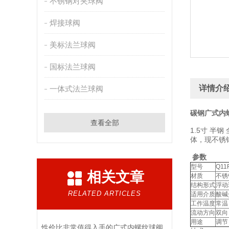
不锈钢对夹球阀
焊接球阀
美标法兰球阀
国标法兰球阀
详情介
一体式法兰球阀
碳钢广式内
查看全部
1.5寸 半钢
体，现不锈
参数
型号
Q11
相关文章
材质
不锈
结构形式
浮动
RELATED ARTICLES
适用介质
酸碱
工作温度
常温
流动方向
双向
用途
调节
性价比非常值得入手的广式内螺纹球阀