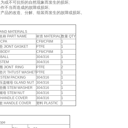
人为或不可抗拒的自然现象而发生的损坏;
操作不当而造成的故障或损坏;
对产品的改造、分解、组装而发生的故障或损坏。
 AND MATERIALS
称 PART NAME
材质 MATERIAL
数量 QTY
CPA
CF8/CF8M
1
 JIONT GASKET
PTFE
1
 BODY
CF8/CF8M
1
BALL
304/316
1
STEM
304/316
1
 JIONT RING
PTFE
2
片 THTUST WASHET
PTFE
1
STEM PACKING
304/316
1
压盖螺母 GLAND NUT
304/316
1
垫圈 STEM WASHER
304/316
1
母 STEM NUT
304/316
1
HANDLE COVER
304/316
1
 HANDLE COVER
塑料 PLASTIC
1
cope