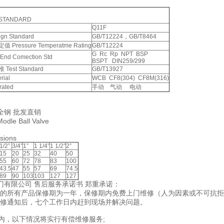
 STANDARD
Q11F
n Standard
GB/T12224，GB/T8464
ressure Temperatme Rating
GB/T12224
G Rc Rp NPT BSP
 Comection Std
BSPT DIN259/299
est Standard
GB/T13927
ial
WCB CF8(304) CF8M(316)
ated
手动 气动 电动
 全钢
批发直销
odle Ball Valve
sions
1/2”
3/4”
1”
1 1/4”
1 1/2”
2”
15
20
25
32
40
50
55
60
72
78
83
100
43.5
47
55
57
69
74.5
89
90
103
103
127
127
门有限公司 售后服务承诺书 郑重承诺：
出售的所有产品保修期为一年，保修期内免费上门维修（人为因素或不可抗
到报修通知后，七个工作日内赶到现场并解决问题。
期内，以下情况将实行有偿维修服务;