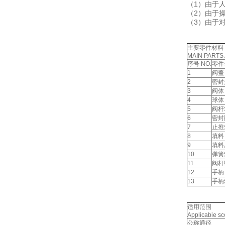
（1）由于
（2）由于
（3）由于
主要零件材料
MAIN PARTS
序号 NO.
零件名
1
阀盖 
2
密封垫
3
阀体
4
球体 
5
阀杆
6
密封圈
7
止推垫
8
填料 
9
填料
10
弹簧
11
阀杆螺
12
手柄 
13
手柄套
适用范围
Applicabie s
公称通径