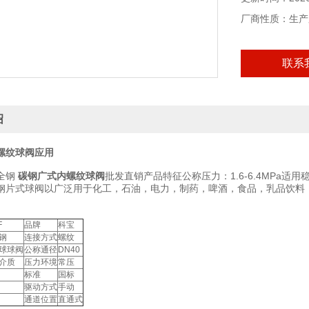
厂商性质：生产
联系
绍
螺纹球阀
应用
 全钢
碳钢广式内螺纹球阀
批发直销产品特征公称压力：1.6-6.4MPa适用
钢片式球阀以广泛用于化工，石油，电力，制药，啤酒，食品，乳品饮料
F
品牌
科宝
钢
连接方式
螺纹
球球阀
公称通径
DN40
介质
压力环境
常压
标准
国标
驱动方式
手动
通道位置
直通式