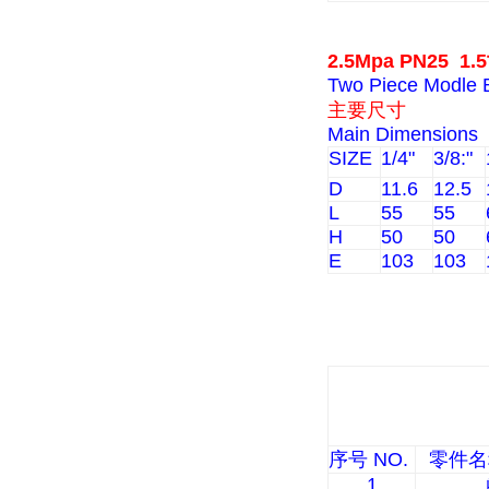
2.5Mpa PN25
Two Piece Modle B
主要尺寸
Main Dimensions
SIZE
1/4"
3/8:"
D
11.6
12.5
L
55
55
H
50
50
E
103
103
序号
NO.
零件名
1