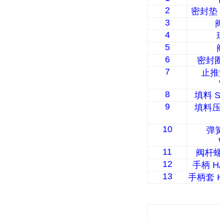
2
密封垫
3
4
5
6
密封
7
止推
8
填料
S
9
填料
10
弹
11
阀杆
12
手柄
H
13
手柄套