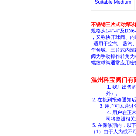
Suitable Medium
不锈钢三片式对焊球阀 10
规格从
1/4"-4"
及
DN6
，
又称快开球阀、内
适用于空气、蒸汽
作领域。三片式内螺
阀为手动操作转角为
螺纹球阀通常应用密
温州科宝阀门有
1.
我厂出售
外）。
2.
在接到报修通知
3.
用户可以通过
4.
用户在正
司将遵照相关
5.
在保修期内，以
（
1
）由于人为或不