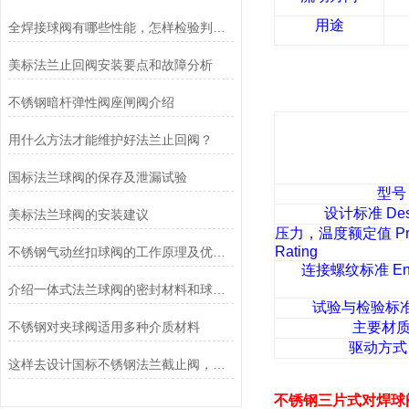
用途
全焊接球阀有哪些性能，怎样检验判断质量？
美标法兰止回阀安装要点和故障分析
不锈钢暗杆弹性阀座闸阀介绍
用什么方法才能维护好法兰止回阀？
国标法兰球阀的保存及泄漏试验
型号
设计标准
Des
美标法兰球阀的安装建议
压力，温度额定值
Pr
Rating
不锈钢气动丝扣球阀的工作原理及优点说明
连接螺纹标准
En
介绍一体式法兰球阀的密封材料和球体支撑方式
试验与检验标
不锈钢对夹球阀适用多种介质材料
主要材
驱动方式
这样去设计国标不锈钢法兰截止阀，既方便又实用
不锈钢三片式对焊球阀 10