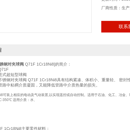
厂商性质：生产
联系
绍
锈钢对夹球阀
Q71F 1Cr18Ni8]的简介：
71F
意式超短型球阀
锈钢对夹球阀 Q71F 1Cr18Ni8具有结构紧凑、体积小、重量轻、
管路中粘稠介质凝固，又能降低管路中介质热量的损失。
r18Ni8可装上相应的电动及气动装置,以实现遥控或自动控制。适用于石油、化工、冶金、
2℃-350℃ 适用介质：水、
1F 1Cr18Ni8主要零件材料：