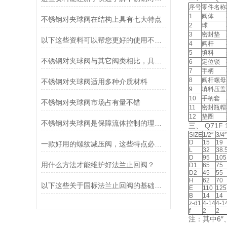
序号
零件名称
1
阀体
不锈钢对夹球阀在结构上具有七大特点
2
球
3
密封垫
以下这些资料可以帮您更好的使用不锈钢对夹球阀哦！
4
阀杆
5
填料
不锈钢对夹球阀与其它阀类相比，具有哪些优点？
6
定位锁
7
手柄
8
阀杆螺母
不锈钢对夹球阀适用多种介质材料
9
填料压盖
10
手柄套
不锈钢对夹球阀市场占有量不错
11
密封瓶帽
12
垫圈
不锈钢对夹球阀是保障流体控制的理想选择
三、
Q71F
SIZE
1/2″
3/4″
D
15
19
一款好用的螺纹减压阀，这些特点必须具备
L
32
38.
D
95
105
用什么方法才能维护好法兰止回阀？
D1
65
75
D2
45
55
H
62
70
以下这些关于国标法兰止回阀的基础资料，你都知道吗？
E
110
125
B
14
14
z-d1
4-14
4-1
f
2
2
注：其中6″