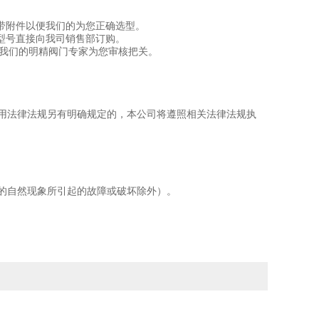
带附件以便我们的为您正确选型。
型号直接向我司销售部订购。
由我们的明精阀门专家为您审核把关。
适用法律法规另有明确规定的，本公司将遵照相关法律法规执
拒的自然现象所引起的故障或破坏除外）。