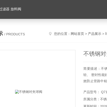
 过滤器 放料阀
示
您的位置：
网站首页
>
产品展示
>
/ PRODUCTS
不锈钢对
简要描述：不锈钢
轻、 密封性能
效防止管路中粘
的电动及气动
产品型号： Q71F
药、食品等各类
所属分类：不锈
围：-20~232℃
更新时间：2026-