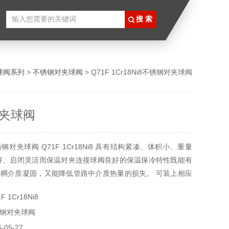
球阀系列
>
不锈钢对夹球阀
> Q71F 1Cr18Ni8不锈钢对夹球阀
夹球阀
对夹球阀 Q71F 1Cr18Ni8 具有结构紧凑、体积小、重量
好、启闭灵活而保温对夹连接球阀良好的保温保冷特性既能有
稠介质凝固，又能降低管路中介质热量的损失。 可装上相应
装置,以实现遥控或自动控制。适用于石油、化工、冶金、制
 1Cr18Ni8
系统中。应用规范公称压力：1.6-2.5MPa 适用温度范
钢对夹球阀
-350℃ 适用介质
05-27