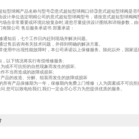
超短型球阀产品名称与型号②意式超短型球阀口径③意式超短型球阀是否
由设计单位选定明精公司的意式超短型球阀型号，请按意式超短型球阀阀
的场合非常重要或环境比较复杂时,请您尽量提供设计图纸和详细参数，
门有限公司 售后服务承诺书 郑重承诺：
到报修通知后，七个工作日内赶到现场并解决问题。
可以通过售后咨询有关技术问题，并得到明确的解决方案。
在正常使用中出现性能故障时，本公司承诺以上保修服务。除此以外，国家
期内，以下情况将实行有偿维修服务;
人为或不可抗拒的自然现象而发生的损坏;
操作不当而造成的故障或损坏;
对产品的改造、分解、组装而发生的故障或损坏
出售的所有产品保修期为一年，保修期内免费上门维修（人为因素或不可抗
问.您可以致电给我们,我们一定会尽心尽力为您提供优质的服务。
价