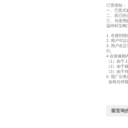
订货须知：
一、①意式
二、若已经
三、当使用
温州科宝阀
1. 在接
2. 用户
3. 用户
行。
4 在保修
（1）由于
（2）由于
（3）由于
5. 我厂
如有任何疑
留言询