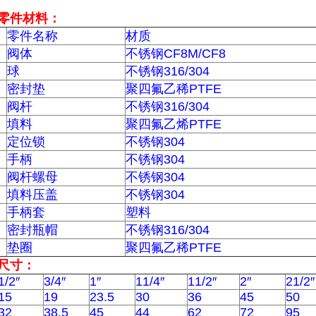
零件材料：
零件名称
材质
阀体
不锈钢CF8M/CF8
球
不锈钢316/304
密封垫
聚四氟乙稀PTFE
阀杆
不锈钢316/304
填料
聚四氟乙烯PTFE
定位锁
不锈钢304
手柄
不锈钢304
阀杆螺母
不锈钢304
填料压盖
不锈钢304
手柄套
塑料
密封瓶帽
不锈钢316/304
垫圈
聚四氟乙稀PTFE
尺寸：
1/2″
3/4″
1″
11/4″
11/2″
2″
21/2″
15
19
23.5
30
36
45
50
32
38.5
45
44
62
72
95