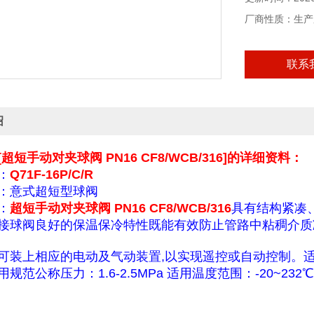
厂商性质：生产
联系
绍
超短手动对夹球阀 PN16 CF8/WCB/316]的详细资料：
：
Q71F-16P/C/R
：意式超短型球阀
：
超短手动对夹球阀 PN16 CF8/WCB/316
具有结构紧凑
接球阀良好的保温保冷特性既能有效防止管路中粘稠介质
可装上相应的电动及气动装置,以实现遥控或自动控制。
规范公称压力：1.6-2.5MPa 适用温度范围：-20~232