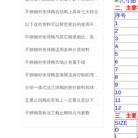
二、主要
不锈钢对夹球阀在结构上具有七大特点
序号
1
以下这些资料可以帮您更好的使用不锈钢对夹球阀哦！
2
不锈钢对夹球阀与其它阀类相比，具有哪些优点？
3
4
不锈钢对夹球阀适用多种介质材料
5
6
不锈钢对夹球阀市场占有量不错
7
不锈钢对夹球阀是保障流体控制的理想选择
8
9
介绍一体式法兰球阀的密封材料和球体支撑方式
10
11
五通止回阀在安装上一定要注意以下这四点
12
不锈钢美标法兰截止阀特点与参数
三、主要
SIZE
D
L