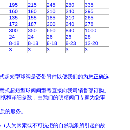
195
215
245
280
335
160
180
210
240
295
135
155
185
210
265
172
187
200
240
278
300
350
650
840
1000
24
24
26
26
28
8-18
8-18
8-18
8-23
12-20
3
3
3
3
3
式超短型球阀是否带附件以便我们的为您正确选
意式超短型球阀阀型号直接向我司销售部订购。
图纸和详细参数，由我们的明精阀门专家为您审
优质的服务。
修（人为因素或不可抗拒的自然现象所引起的故