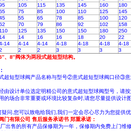
95
105
115
135
145
160
180
65
75
85
100
110
125
145
45
55
65
78
85
100
120
62
70
79
86
92
102
158
110
125
135
150
150
180
250
14
14
16
16
18
20
22
4-14
4-14
4-14
4-18
4-18
4-18
4-18
2
2
2
3
3
3
3
6″、8″阀体为两段式超短型结构。
：
式超短型球阀产品名称与型号②意式超短型球阀口径③意
经由设计单位选定明精公司的意式超短型球阀型号，请按
用的场合非常重要或环境比较复杂时,请您尽量提供设计
疑问.您可以致电给我们,我们一定会尽心尽力为您提供
阀门有限公司 售后服务承诺书 郑重承诺：
我厂出售的所有产品保修期为一年，保修期内免费上门维