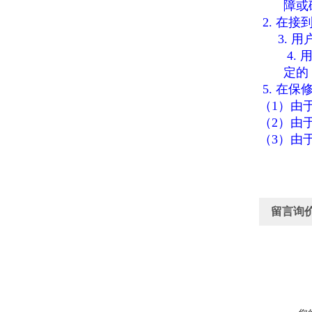
障或
2.
在接
3.
用
4.
定的
5.
在保
（1）由
（2）由
（3）由
留言询