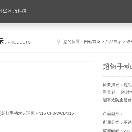
 过滤器 放料阀
示
您的位置：
网站首页
>
产品展示
>
球
/ PRODUCTS
超短手动对
简要描述：超短手
重量轻、 密封
能有效防止管路
可装上相应的电
产品型号：
冶金、制药、食品
所属分类：不锈
范围：-20~232
更新时间：2026-