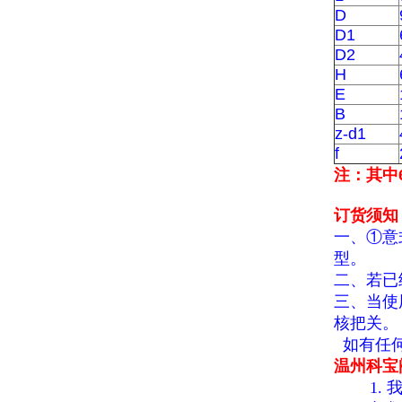
D
D1
D2
H
E
B
z-d1
f
注：其中
订货须知
一、①意
型。
二、若已
三、当使
核把关。
如有任何
温州科宝
1.