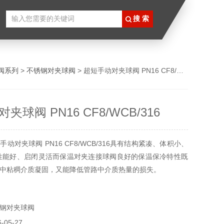
阀系列
>
不锈钢对夹球阀
> 超短手动对夹球阀 PN16 CF8/WCB/316
夹球阀 PN16 CF8/WCB/316
动对夹球阀 PN16 CF8/WCB/316具有结构紧凑、体积小、
性能好、启闭灵活而保温对夹连接球阀良好的保温保冷特性既
中粘稠介质凝固，又能降低管路中介质热量的损失。
动及气动装置,以实现遥控或自动控制。适用于石油、化工、
等各类系统中。应用规范公称压力：1.6-2.5MPa 适用温度
钢对夹球阀
℃-350℃
05-27