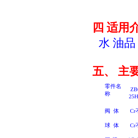
四
适用
水 油
五、
主
零件名
ZB
称
25
阀 体
C
球 体
C