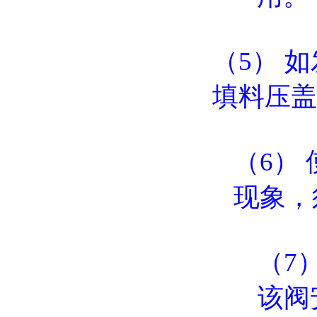
（5） 
填料压盖
（6）
现象，
（7
该阀