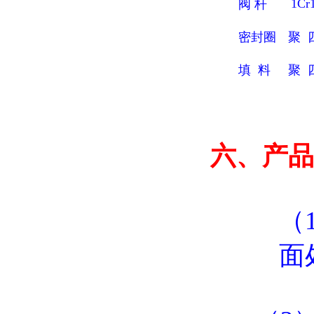
1Cr
阀 杆
密封圈
聚 
填 料
聚 
六、产品
（
面