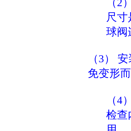
（2
尺寸
球阀
（3） 
免变形而
（4
检查
用。