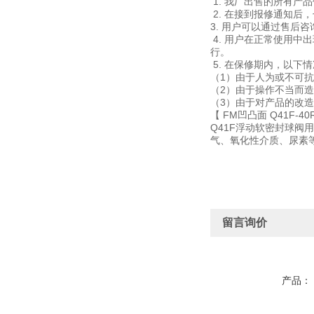
1. 我厂出售的所有
2. 在接到报修通知后
3. 用户可以通过售后
4. 用户在正常使用
行。
5. 在保修期内，以下
（1）由于人为或不可抗
（2）由于操作不当而造
（3）由于对产品的改
【 FM凹凸面 Q41F-
Q41F浮动软密封球
气、氧化性介质、尿素
留言询价
产品：