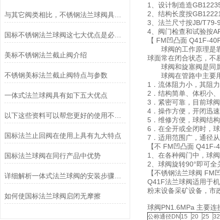
1、设计制造造GB12235
2、结构长度按GB12221
与其它阀类相比，不锈钢法兰球阀具有6大优点
3、法兰尺寸按JB/T79-
4、阀门检查和试验按API
国标不锈钢法兰球阀这七大优点是必须要掌握的
【 FM凹凸面 Q41F-
球阀的工作原理是靠旋
美标不锈钢法兰截止阀介绍
球面常在闭合状态，不
球阀和旋塞阀是同属一
不锈钢美标法兰截止阀特点与参数
球阀在管路中主要用来
1．流体阻力小，其阻
2．结构简单、体积小
一体式法兰球阀具有如下五大优点
3．紧密可靠，目前球
4．操作方便，开闭迅速
以下这些资料可以帮您更好的使用不锈钢对夹球阀哦！
5．维修方便，球阀结
6．在全开或全闭时，
国标法兰止回阀在使用上具有九大特点
7．适用范围广，通径
【不 FM凹凸面 Q41F
1、在各种阀门中，球
国标法兰球阀在同行产品中优势
2、球阀旋转90°即
【不锈钢法兰球阀 FM凹
详细解析一体式法兰球阀的安装步骤及注意事项
Q41F法兰球阀适用
粉末设备采矿设备，市
如何使国标法兰球阀启闭无摩擦
球阀PN1.6MPa 主要
公称通径DN
15
20
25
32