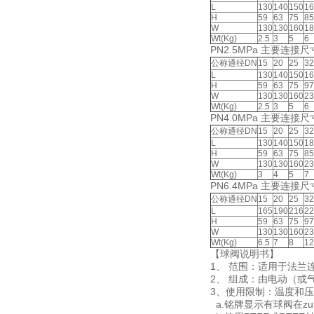
L
130
140
150
16
H
59
63
75
85
W
130
130
160
18
Wt(Kg)
2.5
3
5
6
PN2.5MPa 主要连接
公称通径DN
15
20
25
32
L
130
140
150
16
H
59
63
75
97
W
130
130
160
23
Wt(Kg)
2.5
3
5
6
PN4.0MPa 主要连接
公称通径DN
15
20
25
32
L
130
140
150
18
H
59
63
75
85
W
130
130
160
23
Wt(Kg)
3
4
5
7
PN6.4MPa 主要连接
公称通径DN
15
20
25
32
L
165
190
216
22
H
59
63
75
97
W
130
130
160
23
Wt(Kg)
6.5
7
8
12
【球阀说明书】
1、 范围：适用于法兰
2、 组成：由电动（
3、使用限制：温度和
a.铭牌显示有球阀在zu