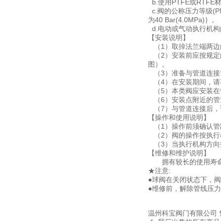
b.使用PTFE或RT
c.阀的公称压力等级(P
为40 Bar(4.0MPa)｝。
d.电动或气动执行机
【安装说明】
（1）取掉法兰端两边
（2）安装前应按规定
图）。
（3）准备与管道连接
（4）在安装期间，请
（5）本类阀应安装在
（6）安装点附近的管
（7）与管道连接后，
【操作和使用说明】
（1）操作前须确认管
（2）阀的操作按执行机构
（3）当执行机构方向
【维修和维护说明】
拥有较长的使用寿命和
★注意:
●球阀在关闭状态下，
●维修前，解除管线压
温州科宝阀门有限公司 