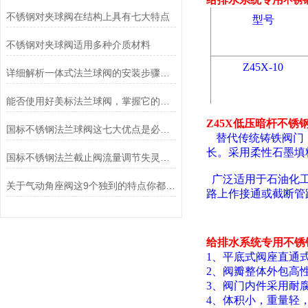
不锈
不锈钢对夹球阀在结构上具有七大特点
型号
不锈钢对夹球阀适用多种介质材料
Z45X-10
详细解析一体式法兰球阀的安装步骤及注意事项
能否使用好美标法兰球阀，掌握它的原理是关键
Z45
X
低压暗杆不锈
国标不锈钢法兰球阀这七大优点是必须要掌握的
替代传统铸铁阀门
长。采用柔性石墨填
国标不锈钢法兰截止阀流量调节失灵不稳定应对方法
广泛适用于石油化工
关于气动角座阀这9个独到的特点你都清楚吗？
路上作接通或截断管
给排水系统
专用
不锈
1、平底式阀座
直通
2、阀瓣整体
外
包
高
3、阀门内件采用耐
4、体积小，重量轻