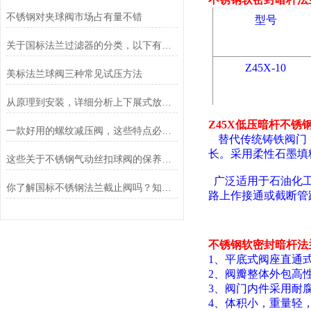
不锈钢对夹球阀市场占有量不错
型号
关于国标法兰过滤器的分类，以下有详细说明
Z45X-10
美标法兰球阀三种常见试压方法
从原理到安装，详细分析上下展式放料阀
Z45
X
低压暗杆不锈
一款好用的螺纹减压阀，这些特点必须具备
替代传统铸铁阀门
长。采用柔性石墨填
这些关于不锈钢气动丝扣球阀的保养常识，你一定要知道
广泛适用于石油化工
你了解国标不锈钢法兰截止阀吗？知道其优点吗？
路上作接通或截断管
不锈钢软密封暗杆法
1、平底式阀座
直通
2、阀瓣整体
外
包
高
3、阀门内件采用耐
4、体积小，重量轻