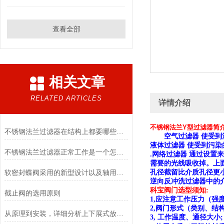
查看全部
相关文章
RELATED ARTICLES
详情介绍
不锈钢法兰Y型过滤器简
不锈钢法兰过滤器在结构上都要哪些特点？
空气过滤器
使受到
液体过滤器
使受到污染
不锈钢法兰过滤器正常工作是一个怎样的过程？
.网络过滤器
通过设置来
需要的光线吸收掉。上
软密封蝶阀采用的新型设计以及轴用联接有什么好处？
孔径截留比介质孔径更
逆向反冲洗过滤器中的
阀门选型
科宝
须知:
截止阀的选用原则
应注意工作压力（强
1,
阀门形式（类别、结
2,
从原理到安装，详细分析上下展式放料阀
工作温度、通径大小
3,
;