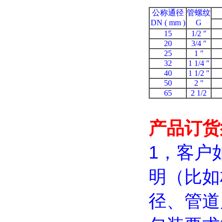
公称通径
管螺纹
DN ( mm )
G
15
1/2 ″
20
3/4 ″
25
1 ″
32
1 1/4 ″
40
1 1/2 ″
50
2 ″
65
2 1/2
产品订货
1，客户
明（比如
径、管道