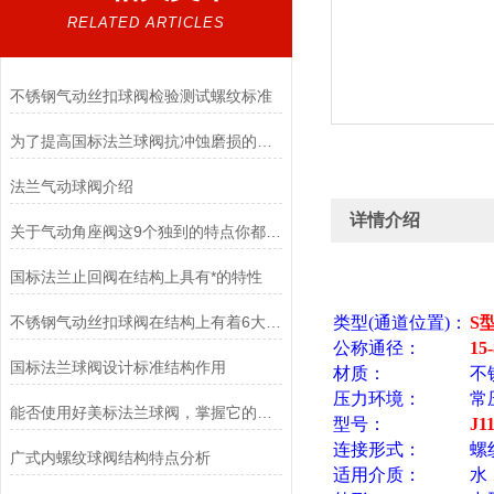
RELATED ARTICLES
不锈钢气动丝扣球阀检验测试螺纹标准
为了提高国标法兰球阀抗冲蚀磨损的能力，通常选择以下材料
法兰气动球阀介绍
详情介绍
关于气动角座阀这9个独到的特点你都清楚吗？
国标法兰止回阀在结构上具有*的特性
不锈钢气动丝扣球阀在结构上有着6大特点
类型(通道位置)：
S
公称通径：
15
国标法兰球阀设计标准结构作用
材质：
不
压力环境：
常
能否使用好美标法兰球阀，掌握它的原理是关键
型号：
J1
连接形式：
螺
广式内螺纹球阀结构特点分析
适用介质：
水