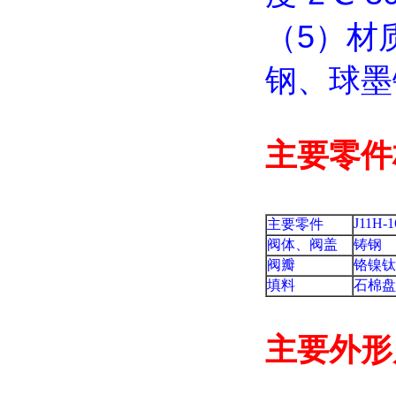
（5）材
钢、球墨
主要零件
J11H-
主要零件
阀体、阀盖
铸钢
阀瓣
铬镍钛
填料
石棉盘
主要外形