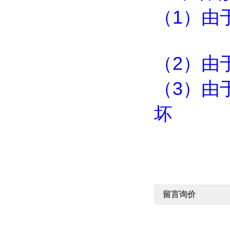
（
1
）由
（
2
）由
（
3
）由
坏
留言询价