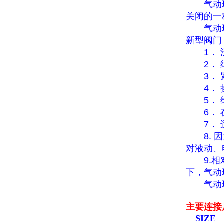
气动球阀
关闭的一
气动球阀
新型阀门
1
．
2
．
3
．
4
．
5
．
6
．
7
．
8.
因
对液动、
9.
相
下，气动
气动球阀
主要连接
SIZE