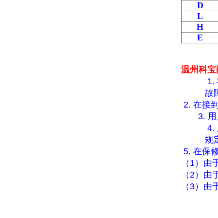
D
L
H
E
温州科宝
1.
故
2.
在接
3.
用
4.
规
5.
在保
（
1
）由
（
2
）由
（
3
）由