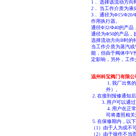
1
． 选择该流动方向
2
． 当工作介质为液
3
． 通径为Φ15/Φ2
作用执行器。
通径Φ32/Φ40的产
通径为Φ50的产品，
选择流动方向B时的
当工作介质为蒸汽或
能，但由于阀体中V
定影响，另外，工作
温州科宝阀门有限公
1.
我厂出售
外）。
2.
在接到报修通知后
3.
用户可以通过
4.
用户在正
司将遵照相关
5.
在保修期内，以下
（1）由于人为或不
（2）由于操作不当