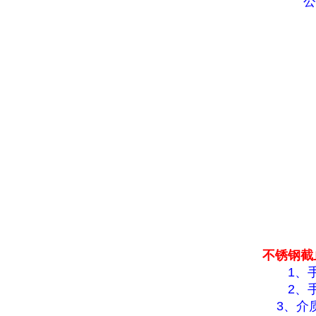
公
不锈钢截
1、手
2、手
3、介质