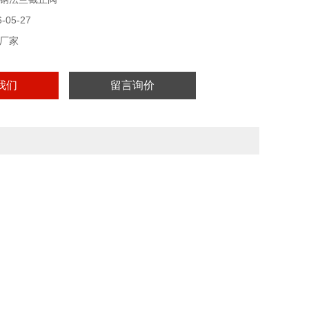
通。
单向流动，
05-27
厂家
我们
留言询价