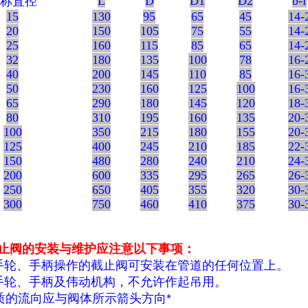
L
D
D1
D2
b-f
称直径
15
130
95
65
45
14-
20
150
105
75
55
14-
25
160
115
85
65
14-
32
180
135
100
78
16-
40
200
145
110
85
16-
50
230
160
125
100
16-
65
290
180
145
120
18-
80
310
195
160
135
20-
100
350
215
180
155
20-
125
400
245
210
185
22-
150
480
280
240
210
24-
200
600
335
295
265
26-
250
650
405
355
320
30-
300
750
460
410
375
30-
止阀的安装与维护应注意以下事项：
轮、手柄操作的截止阀可安装在管道的任何位置上。
轮、手柄及伟动机构，不允许作起吊用。
的流向应与阀体所示箭头方向*