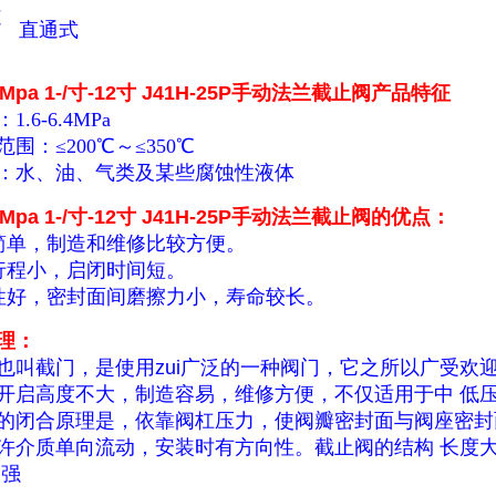
道
直通式
.5Mpa 1-/寸-12寸 J41H-25P手动法兰截止阀
产品特征
.6-6.4MPa
围：≤200℃～≤350℃
：水、油、气类及某些腐蚀性液体
.5Mpa 1-/寸-12寸 J41H-25P手动法兰截止阀
的优点：
简单，制造和维修比较方便。
行程小，启闭时间短。
性好，密封面间磨擦力小，寿命较长。
理：
也叫截门，是使用zui广泛的一种阀门，它之所以广受欢
开启高度不大，制造容易，维修方便，不仅适用于中 低
闭合原理是，依靠阀杠压力，使阀瓣密封面与阀座密封
许介质单向流动，安装时有方向性。截止阀的结构 长度
不强