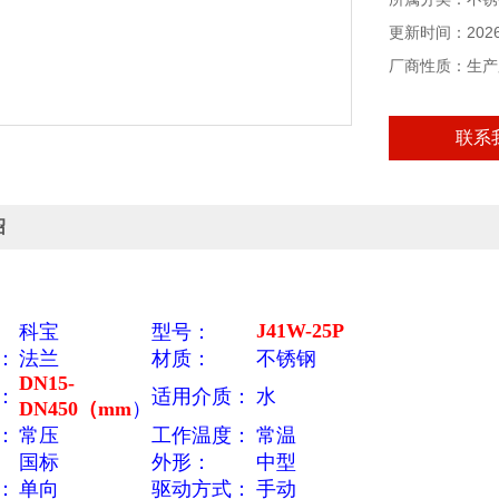
合，阻止介质流
截止阀只许介质
更新时间：2026-
厂商性质：生产
联系
绍
J41W-25P
科宝
型号：
：
法兰
材质：
不锈钢
DN15-
：
适用介质：
水
DN450
（mm
）
：
常压
工作温度：
常温
国标
外形：
中型
：
单向
驱动方式：
手动