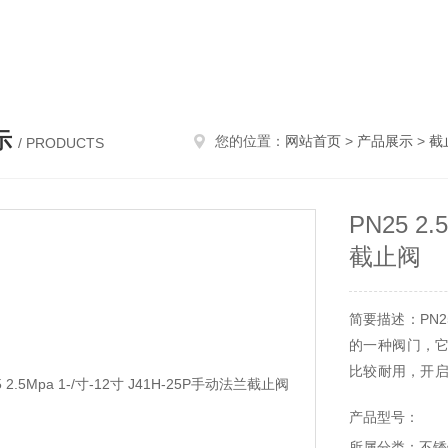
 过滤器 放料阀
示
您的位置：
网站首页
>
产品展示
>
截
/ PRODUCTS
PN25 2
截止阀
简要描述：PN25
的一种阀门，
比较耐用，开启
适用于高压。
产品型号：
截止阀的闭合
所属分类：不锈