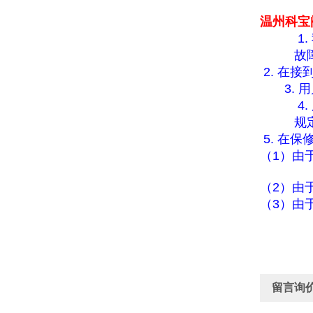
温州科宝
1.
故
2.
在接
3.
用
4.
规
5.
在保
（
1
）由
（
2
）由
（
3
）由
留言询