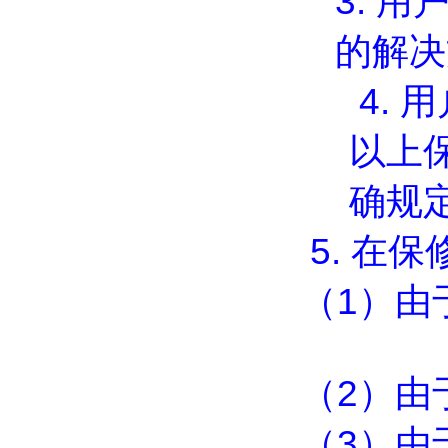
3.
用
的解决
4.
用
以上
确规
5.
在保
（
1
）由
（
2
）由
（
3
）由