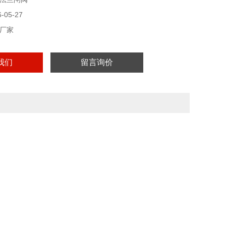
小。
05-27
厂家
我们
留言询价