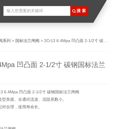
阀系列
>
国标法兰闸阀
> 2Cr13 6.4Mpa 凹凸面 2-1/2寸 碳钢国标法兰闸阀
6.4Mpa 凹凸面 2-1/2寸 碳钢国标法兰
3 6.4Mpa 凹凸面 2-1/2寸 碳钢国标法兰闸阀
造型美观、全通径流道、流阻系数小。
配对合理，使用寿命长。
式为：弹性锲形单闸板或刚性锲形单闸板。阀杆表面经氮化处
的抗腐蚀性、抗摩擦性。填料采用四氟材料，密封可靠，操作
法兰闸阀