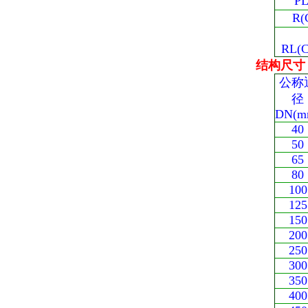
PL(
R(C
RL(
结构尺寸
公称
径
DN(m
40
50
65
80
100
125
150
200
250
300
350
400