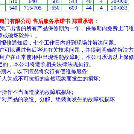
510
640
585
548
40
4
20-Φ30
540
715/705
650
609
44
4
20-Φ33
阀门有限公司
售后服务承诺书
郑重承诺：
我厂出售的所有产品保修期为一年，保修期内免费上门维
障或破坏除外）。
到报修通知后，七个工作日内赶到现场并解决问题。
户可以通过售后咨询有关技术问题，并得到明确的解决方
用户在正常使用中出现性能故障时，本公司承诺以上保修
定的，本公司将遵照相关法律法规执行。
修期内，以下情况将实行有偿维修服务
;
于人为或不可抗拒的自然现象而发生的损坏
;
于操作不当而造成的故障或损坏
;
于对产品的改造、分解、组装而发生的故障或损坏