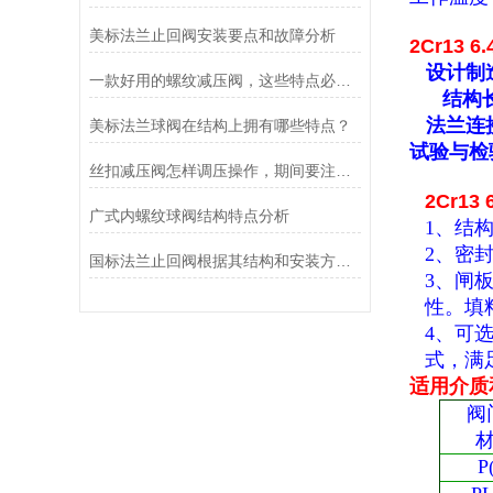
美标法兰止回阀安装要点和故障分析
2Cr13 
设计制
一款好用的螺纹减压阀，这些特点必须具备
结构
法兰连
美标法兰球阀在结构上拥有哪些特点？
试验与检
丝扣减压阀怎样调压操作，期间要注意哪些事情？
2Cr13
广式内螺纹球阀结构特点分析
1、结
2、密
国标法兰止回阀根据其结构和安装方式可分为以下几类
3、闸
性。填
4、可
式，满
适用介质
阀
P(