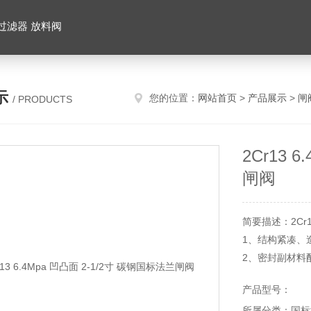
 过滤器 放料阀
示
您的位置：
网站首页
>
产品展示
>
闸
/ PRODUCTS
2Cr13 
闸阀
简要描述：2Cr1
1、结构紧凑、
2、密封副材料
3、闸板结构形
产品型号：
理，具有良好
所属分类：国标