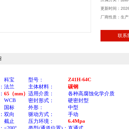
灵活，启闭力矩
更新时间：2026-
厂商性质：生产
联系
绍
Z41H-64C
科宝
型号：
：
法兰
主体材料：
碳钢
：
65（mm）
适用介质：
各种高腐蚀化学介质
WCB
密封形式：
硬密封型
国标
外形：
中型
：
双向
驱动方式：
手动
6.4Mpa
截止
压力环境：
≤200°
：
类型(通道位置)：
直通式