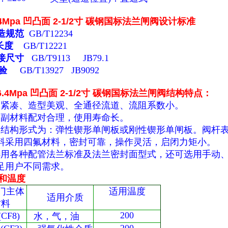
6.4Mpa 凹凸面 2-1/2寸 碳钢国标法兰闸阀
设计标准
造规范
GB/T12234
长度
GB/T12221
接尺寸
GB/T9113 JB79.1
验
GB/T13927 JB9092
 6.4Mpa 凹凸面 2-1/2寸 碳钢国标法兰闸阀
结构特点
：
构紧凑、造型美观、全通径流道、流阻系数小。
封副材料配对合理，使用寿命长。
板结构形式为：弹性锲形单闸板或刚性锲形单闸板。阀杆
料采用四氟材料，密封可靠，操作灵活，启闭力矩小。
选用各种配管法兰标准及法兰密封面型式，还可选用手动
足用户不同需求。
和温度
门主体
适用温度
适用介质
材料
200
CF8)
水，气，油