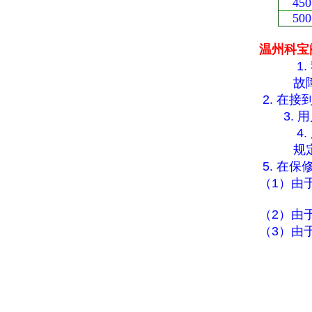
450
500
温州科宝
1.
故
2.
在接
3.
用
4.
规
5.
在保
（
1
）由
（
2
）由
（
3
）由