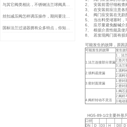
与其它阀类相比，不锈钢法兰球阀具有6大优点
2、 安装前需仔细检
3、 在安装前应注意
4、 阀门应安装在无
丝扣减压阀怎样调压操作，期间要注意哪些事情？
5、 当出料受堵塞时
6、 应尽量避免酸碱
国标法兰过滤器拥有众多特点，你知道多少？
7、 根据介质性能及
8、 若发现阀门面有
可能发生的故障，原因
可能发生的故障
发生故
1．法
2.垫片
1.法兰连接部分泄漏
3.法
1.填
2.填料函泄漏
2.填料
1.密
3.密封面泄漏
2.密
1.阀
2.阀
4.阀杆转动不灵活
3.电
HG5-89-1/2主要外形
口径
DN
D
D3
H
D0
D