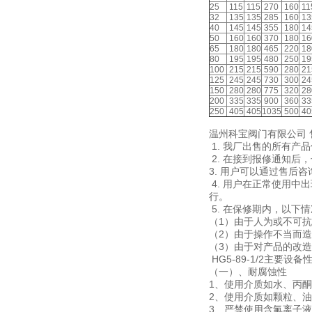
25
115
115
270
160
11
32
135
135
285
160
13
40
145
145
355
180
14
50
160
160
370
180
16
65
180
180
465
220
18
80
195
195
480
250
19
100
215
215
590
280
21
125
245
245
730
300
24
150
280
280
775
320
28
200
335
335
900
360
33
250
405
405
1035
500
40
温州科宝阀门有限公司 
1. 我厂出售的所有
2. 在接到报修通知后
3. 用户可以通过售后
4. 用户在正常使用
行。
5. 在保修期内，以下
（1）由于人为或不可抗
（2）由于操作不当而造
（3）由于对产品的改
HG5-89-1/2主要设备
（一）、耐腐蚀性
1、使用介质如水、丙酮
2、使用介质如颗粒、油品
3、严禁使用含氟离子液