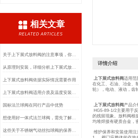
相关文章
RELATED ARTICLES
关于上下展式放料阀的注意事项，你了解吗
详情介绍
从原理到安装，详细分析上下展式放料阀
上下展式放料阀
适用范
上下展式放料阀依据实际情况需要作用
在化工、石油、冶金、
轮），电动、液动，齿
上下展式放料阀适用介质及温度安装维护
上下展式放料阀
产品介
国标法兰球阀在同行产品中优势
HG5-89-1/2主
的残留现象。放料阀根
想使用好一体式法兰球阀，需先了解它的优点
均堆焊接有硬质合金，
这些关于不锈钢气动丝扣球阀的保养常识，你一定要知道
维护保养和安装使用注
1、 阀门应整体的存