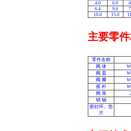
4.0
6.0
4
6.4
9.6
7
10.0
15.0
1
主要零件
零件名称
阀 体
W
阀 盖
W
阀 瓣
W
摇 杆
W
阀 座
销 轴
密封环、垫
片