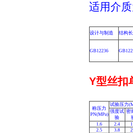
适用介质
设计与制造
结构长
GB12236
GB122
Y型丝扣单
试验压力(M
称压力
强度试
密
PN(MPa)
验
1.6
2.4
1
2.5
3.8
2