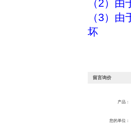
（
2
）由
（
3
）由
坏
留言询价
产品：
您的单位：