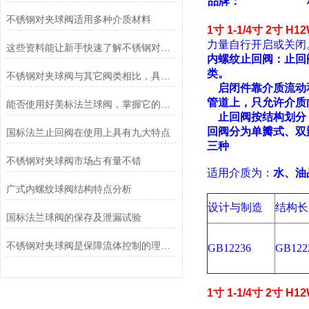
品牌：
不锈钢对夹球阀适用多种介质材料
1寸 1-1/4寸 2寸 
力量自行开启或关闭
这些资料能让新手快速了解不锈钢对夹球阀
内螺纹
止回阀：
止回
类。
不锈钢对夹球阀与其它阀类相比，具有哪些优点？
启闭件靠介质流动
管道上，只允许介质
能否使用好美标法兰球阀，掌握它的原理是关键
止回阀按结构划分
回阀分为单瓣式、双
国标法兰止回阀在使用上具有九大特点
三种
不锈钢对夹球阀市场占有量不错
适用介质为：
水、油
广式内螺纹球阀结构特点分析
设计与制造
结构长
国标法兰球阀的保存及泄漏试验
不锈钢对夹球阀是保障流体控制的理想选择
GB12236
GB122
1寸 1-1/4寸 2寸 