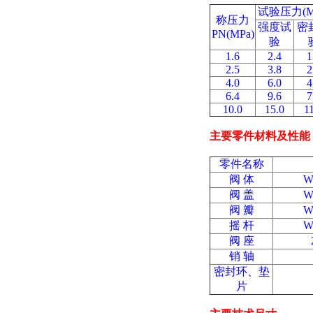
试验压力(M
称压力
强度试
密
PN(MPa)
验
1.6
2.4
1
2.5
3.8
2
4.0
6.0
4
6.4
9.6
7
10.0
15.0
1
主要零件材料及性能
零件名称
阀 体
W
阀 盖
W
阀 瓣
W
摇 杆
W
阀 座
销 轴
密封环、垫
片